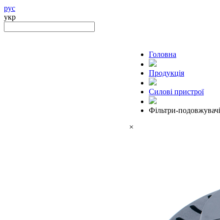
рус
укр
Головна
Продукцiя
Силові пристрої
Фільтри-подовжувач
×