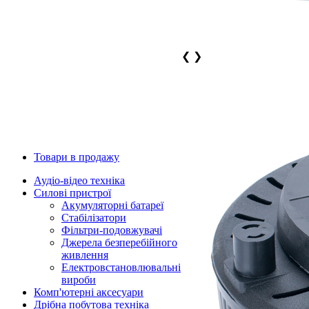
❮
❯
Товари в продажу
Аудіо-відео техніка
Силові пристрої
Акумуляторні батареї
Стабілізатори
Фільтри-подовжувачі
Джерела безперебійного
живлення
Електровстановлювальні
вироби
Комп'ютерні аксесуари
Дрібна побутова техніка