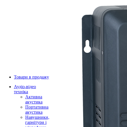
Товари в продажу
Аудіо-відео
техніка
Активна
акустика
Портативна
акустика
Навушники,
гарнітури і