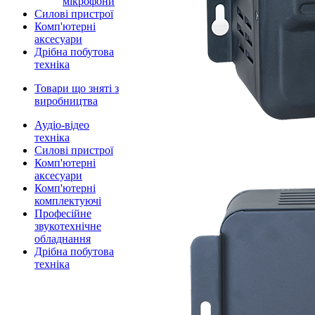
мікрофони
Силові пристрої
Комп'ютерні
аксесуари
Дрібна побутова
техніка
Товари що зняті з
виробництва
Аудіо-відео
техніка
Силові пристрої
Комп'ютерні
аксесуари
Комп'ютерні
комплектуючі
Професійне
звукотехнічне
обладнання
Дрібна побутова
техніка