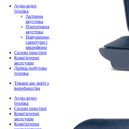
Аудіо-відео
техніка
Активна
акустика
Портативна
акустика
Навушники,
гарнітури і
мікрофони
Силові пристрої
Комп'ютерні
аксесуари
Дрібна побутова
техніка
Товари що зняті з
виробництва
Аудіо-відео
техніка
Силові пристрої
Комп'ютерні
аксесуари
Комп'ютерні