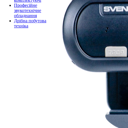
комплектуючі
Професійне
звукотехнічне
обладнання
Дрібна побутова
техніка