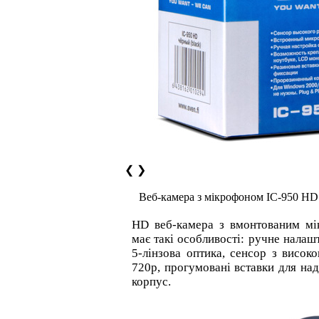
❮
❯
Веб-камера з мікрофоном IC-950 HD
HD веб-камера з вмонтованим м
має такі особливості: ручне налаш
5-лінзова оптика, сенсор з висо
720p, прогумовані вставки для над
корпус.