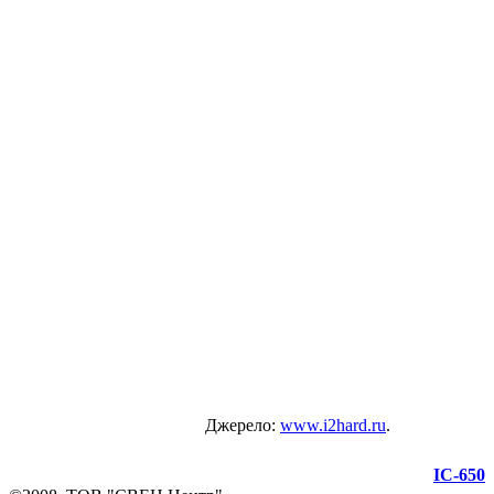
Джерело:
www.i2hard.ru
.
IC-650