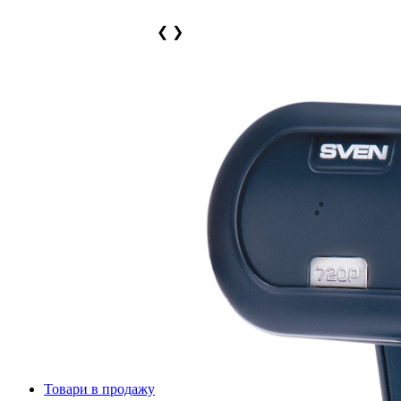
❮
❯
Товари в продажу