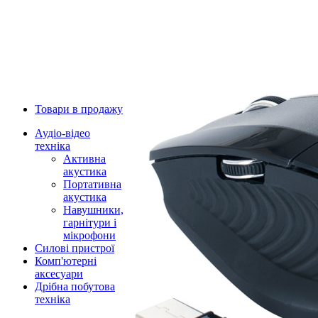
Товари в продажу
Аудіо-відео
техніка
Активна
акустика
Портативна
акустика
Навушники,
гарнітури і
мікрофони
Силові пристрої
Комп'ютерні
аксесуари
Дрібна побутова
техніка