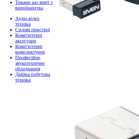
Товари що зняті з
виробництва
Аудіо-відео
техніка
Силові пристрої
Комп'ютерні
аксесуари
Комп'ютерні
комплектуючі
Професійне
звукотехнічне
обладнання
Дрібна побутова
техніка