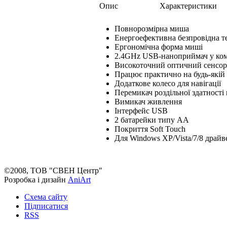
Опис
Характеристики
Повнорозмірна миша
Енергоефективна безпровідна т
Ергономічна форма миші
2.4GHz USB-наноприймач у компл
Високоточний оптичний сенсор
Працює практично на будь-якій
Додаткове колесо для навігації
Перемикач роздільної здатності 
Вимикач живлення
Інтерфейс USB
2 батарейки типу AA
Покриття Soft Touch
Для Windows XP/Vista/7/8 драйв
©2008, ТОВ "СВЕН Центр"
Розробка і дизайн
AniArt
Схема сайту
Підписатися
RSS