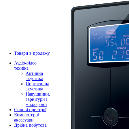
Товари в продажу
Аудіо-відео
техніка
Активна
акустика
Портативна
акустика
Навушники,
гарнітури і
мікрофони
Силові пристрої
Комп'ютерні
аксесуари
Дрібна побутова