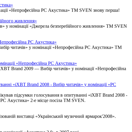
стика»
інації «Непрофесійна РС Акустика» TM SVEN знову перша!
ебійного живлення»
чів» у номінації «Джерела безперебійного живлення» TM SVEN
«Непрофесійна РС Акустика»
ибір читачів» у номінації «Непрофесійна РС Акустика» TM
омінації «Непрофесійна РС Акустика»
iXBT Brand 2009 — Вибір читачів» у номінації «Непрофесійна
ванні «iXBT Brand 2008 - Вибір читачів» у номінації «РС
ікував підсумки голосування в опитуванні «iXBT Brand 2008 -
 «РС Акустика» 2-е місце посіла ТМ SVEN.
ізованій виставці «Український музичний ярмарок'2008».