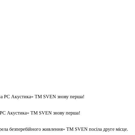
йна РС Акустика» ТМ SVEN знову перша!
на РС Акустика» TM SVEN знову перша!
ерела безперебійного живлення» TM SVEN посіла друге місце.