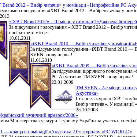
 Brand 2012 – Вибір читачів» у номінації «Непрофесійна РС Аку
дсумками голосування «iXBT Brand 2012 – Вибір читачів» у ном
.2013
«iXBT Brand 2012» – III місце у номінації «Джерела безпер
За підсумками голосування «iXBT Brand 2012 – Вибір чита
посіла третє місце.
10.01.2011
«iXBT Brand 2010 — Вибір читачів» у номінації 
За підсумками голосування «iXBT Brand 2010 — В
SVEN знову перша!
11.01.2010
«iXBT Brand 2009 — Вибір читачів» у н
За підсумками щорічного голосування «
РС Акустика» ТМ SVEN знову перша!
22.01.2009
ТМ SVEN - 2-е місце в опиту
Акустика»
Інтернет-журнал iXBT опубл
Вибір читачів». У номінації
28.10.2008
Український музичний ярмарок'2008»
м Міністерства культури і туризму України за участь в спеціал
31 — краща в номінації «Акустика 2.0» журналу «PC WORLD»