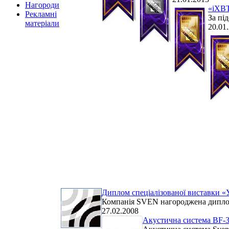
Нагороди
«iXBT
Рекламні
За пі
матеріали
20.01
Диплом спеціалізованої виставки «
Компанія SVEN нагороджена дипломо
27.02.2008
Акустична система BF-