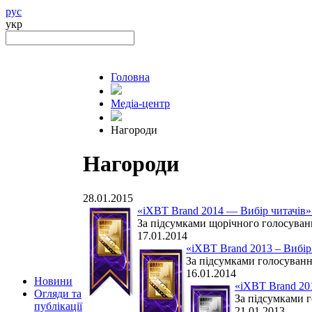
рус
укр
Головна
Медіа-центр
Нагороди
Нагороди
28.01.2015
«iXBT Brand 2014 — Вибір читачів»
За підсумками щорічного голосуван
17.01.2014
«iXBT Brand 2013 – Вибір
За підсумками голосуванн
16.01.2014
Новини
«iXBT Brand 201
Огляди та
За підсумками г
публікації
21.01.2013