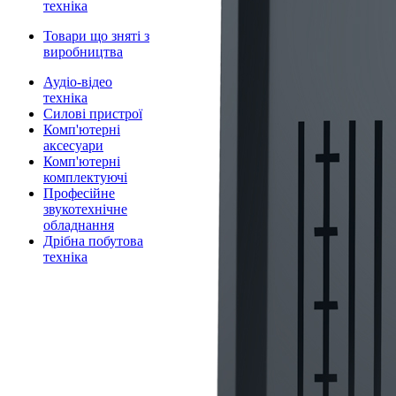
техніка
Товари що зняті з
виробництва
Аудіо-відео
техніка
Силові пристрої
Комп'ютерні
аксесуари
Комп'ютерні
комплектуючі
Професійне
звукотехнічне
обладнання
Дрібна побутова
техніка