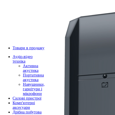
Товари в продажу
Аудіо-відео
техніка
Активна
акустика
Портативна
акустика
Навушники,
гарнітури і
мікрофони
Силові пристрої
Комп'ютерні
аксесуари
Дрібна побутова