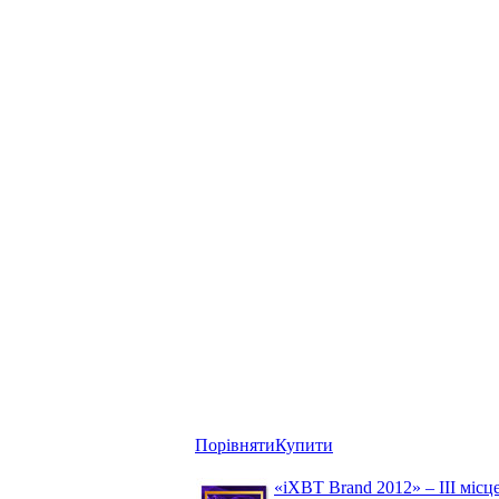
Порівняти
Купити
«iXBT Brand 2012» – III місц