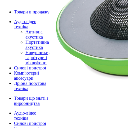
Товари в продажу
Аудіо-відео
техніка
Активна
акустика
Портативна
акустика
Навушники,
гарнітури і
мікрофони
Силові пристрої
Комп'ютерні
аксесуари
Дрібна побутова
техніка
Товари що зняті з
виробництва
Аудіо-відео
техніка
Силові пристрої