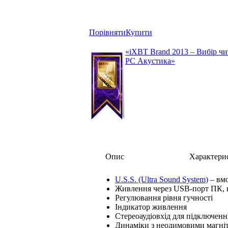
Порівняти
Купити
«iXBT Brand 2013 – Вибір чи
РС Акустика»
Опис
Характери
U.S.S. (Ultra Sound System)
– вмо
Живлення через USB-порт ПК, 
Регулювання рівня гучності
Індикатор живлення
Стереоаудіовхід для підключенн
Динаміки з неодимовими магні