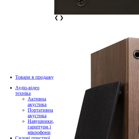
❮
❯
Товари в продажу
Аудіо-відео
техніка
Активна
акустика
Портативна
акустика
Навушники,
гарнітури і
мікрофони
Силові пристрої