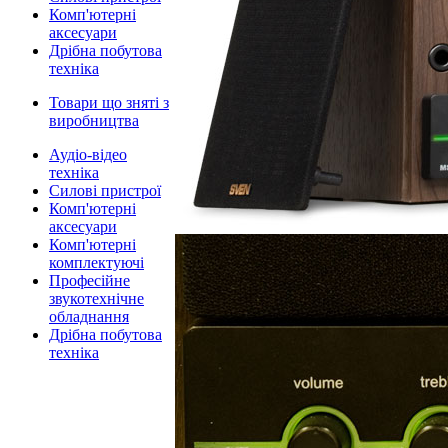
Комп'ютерні
аксесуари
Дрібна побутова
техніка
Товари що зняті з
виробництва
Аудіо-відео
техніка
Силові пристрої
Комп'ютерні
аксесуари
Комп'ютерні
комплектуючі
Професійне
звукотехнічне
обладнання
Дрібна побутова
техніка