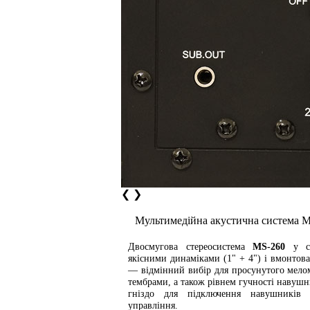
❮
❯
Мультимедійна акустична система 
Двосмугова стереосистема
MS-260
у ст
якісними динаміками (1" + 4") і вмонто
— відмінний вибір для просунутого мелом
тембрами, а також рівнем гучності навушни
гніздо для підключення навушників і
управління.