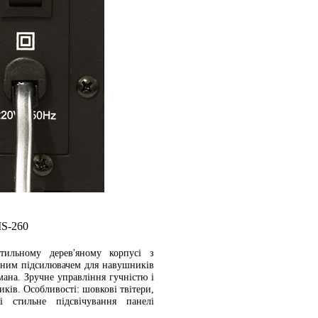
MS-260
ильному дерев'яному корпусі з
ваним підсилювачем для навушників
ана. Зручне управління гучністю і
ків. Особливості: шовкові твітери,
 стильне підсвічування панелі