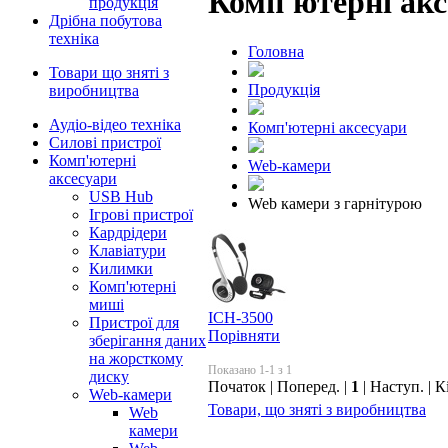
Комп'ютерні акс
продукція
Дрібна побутова
техніка
Головна
Товари що зняті з
Продукцiя
виробництва
Аудіо-відео техніка
Комп'ютерні аксесуари
Силові пристрої
Комп'ютерні
Web-камери
аксесуари
USB Hub
Web камери з гарнітурою
Ігрові пристрої
Кардрідери
Клавіатури
Килимки
Комп'ютерні
миші
ICH-3500
Пристрої для
Порівняти
зберігання даних
на жорсткому
Показано 1-1 з 1
диску
Початок | Поперед. |
1
| Наступ. | К
Web-камери
Товари, що зняті з виробництва
Web
камери