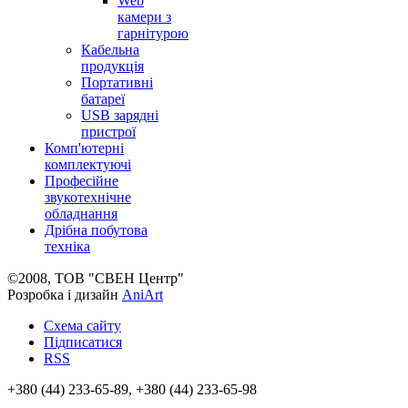
Web
камери з
гарнітурою
Кабельна
продукція
Портативні
батареї
USB зарядні
пристрої
Комп'ютерні
комплектуючі
Професійне
звукотехнічне
обладнання
Дрібна побутова
техніка
©2008, ТОВ "СВЕН Центр"
Розробка і дизайн
AniArt
Схема сайту
Підписатися
RSS
+380 (44) 233-65-89, +380 (44) 233-65-98
info@sven.ua