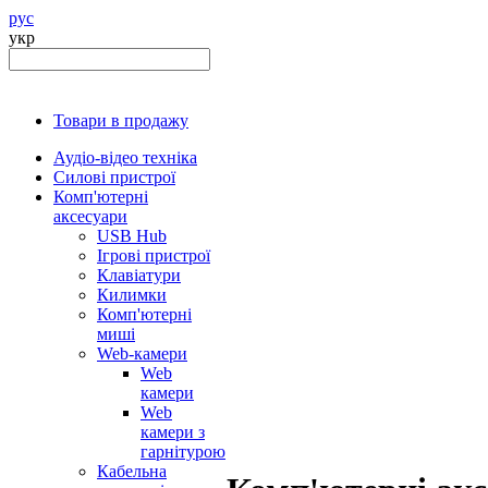
рус
укр
Товари в продажу
Аудіо-відео техніка
Силові пристрої
Комп'ютерні
аксесуари
USB Hub
Ігрові пристрої
Клавіатури
Килимки
Комп'ютерні
миші
Web-камери
Web
камери
Web
камери з
гарнітурою
Кабельна