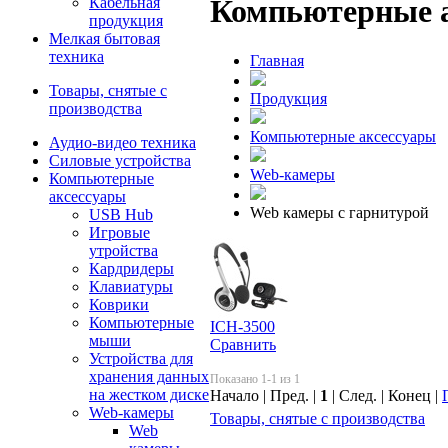
Компьютерные 
Кабельная
продукция
Мелкая бытовая
техника
Главная
Товары, снятые с
Продукция
производства
Компьютерные аксессуары
Аудио-видео техника
Силовые устройства
Web-камеры
Компьютерные
аксессуары
Web камеры с гарнитурой
USB Hub
Игровые
утройства
Кардридеры
Клавиатуры
Коврики
Компьютерные
ICH-3500
мыши
Сравнить
Устройства для
хранения данных
Показано 1-1 из 1
на жестком диске
Начало | Пред. |
1
| След. | Конец |
Web-камеры
Товары, снятые с производства
Web