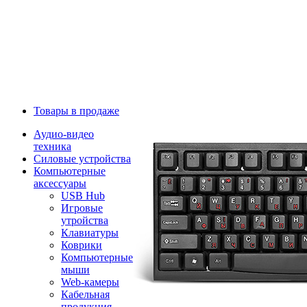
Товары в продаже
Аудио-видео
техника
Силовые устройства
Компьютерные
аксессуары
USB Hub
Игровые
утройства
Клавиатуры
Коврики
Компьютерные
мыши
Web-камеры
Кабельная
продукция