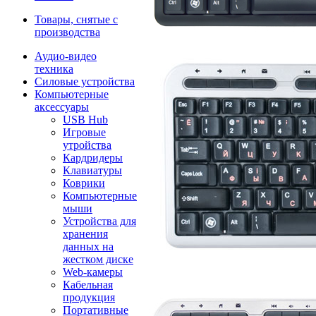
Товары, снятые с
производства
Аудио-видео
техника
Силовые устройства
Компьютерные
аксессуары
USB Hub
Игровые
утройства
Кардридеры
Клавиатуры
Коврики
Компьютерные
мыши
Устройства для
хранения
данных на
жестком диске
Web-камеры
Кабельная
продукция
Портативные