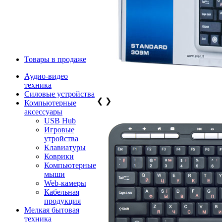
Товары в продаже
Аудио-видео
техника
Силовые устройства
❮
❯
Компьютерные
аксессуары
USB Hub
Игровые
утройства
Клавиатуры
Коврики
Компьютерные
мыши
Web-камеры
Кабельная
продукция
Мелкая бытовая
техника