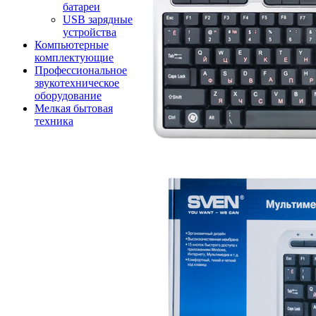
батареи
USB зарядные
устройства
Компьютерные
комплектующие
Профессиональное
звукотехническое
оборудование
Мелкая бытовая
техника