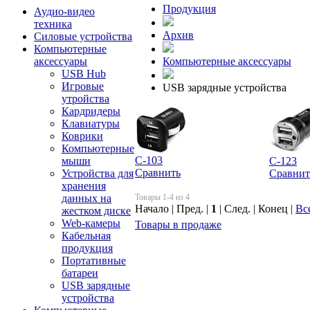
Продукция
Аудио-видео
техника
Архив
Силовые устройства
Компьютерные
Компьютерные аксессуары
аксессуары
USB Hub
Игровые
USB зарядные устройства
утройства
Кардридеры
Клавиатуры
Коврики
Компьютерные
C-103
C-123
мыши
Сравнить
Сравнит
Устройства для
хранения
Товары 1-4 из 4
данных на
Начало | Пред. |
1
| След. | Конец |
Вс
жестком диске
Web-камеры
Товары в продаже
Кабельная
продукция
Портативные
батареи
USB зарядные
устройства