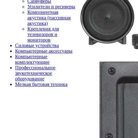
Сабвуферы
Усилители и ресиверы
Компонентная
акустика (пассивная
акустика)
Крепления для
телевизоров и
мониторов
Силовые устройства
Компьютерные аксессуары
Компьютерные
комплектующие
Профессиональное
звукотехническое
оборудование
Мелкая бытовая техника