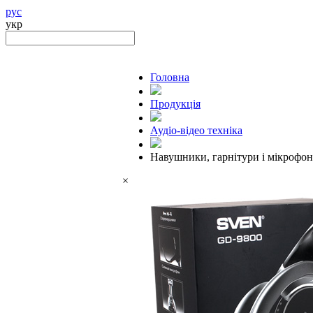
рус
укр
Головна
Продукцiя
Аудіо-відео техніка
Навушники, гарнітури і мікрофо
×