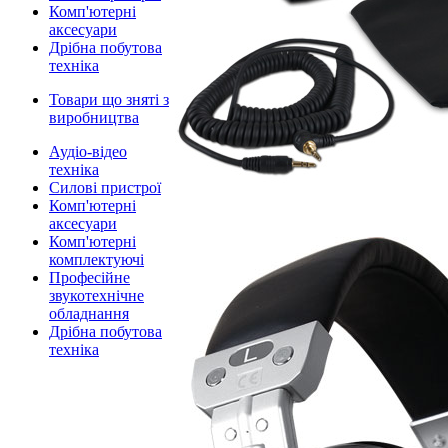
Комп'ютерні
аксесуари
Дрібна побутова
техніка
Товари що зняті з
виробництва
Аудіо-відео
техніка
Силові пристрої
Комп'ютерні
аксесуари
Комп'ютерні
комплектуючі
Професійне
звукотехнічне
обладнання
Дрібна побутова
техніка