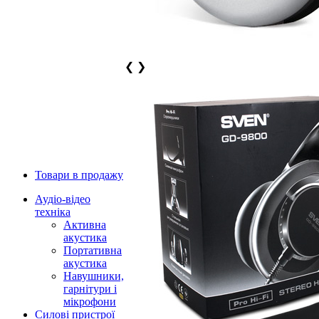
❮
❯
Товари в продажу
Аудіо-відео
техніка
Активна
акустика
Портативна
акустика
Навушники,
гарнітури і
мікрофони
Силові пристрої