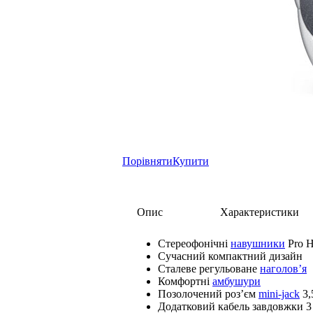
Порівняти
Купити
Опис
Характеристики
Стереофонічні
навушники
Pro H
Сучасний компактний дизайн
Сталеве регульоване
наголов’я
Комфортні
амбушури
Позолочений роз’єм
mini-jack
3,
Додатковий кабель завдовжки 3