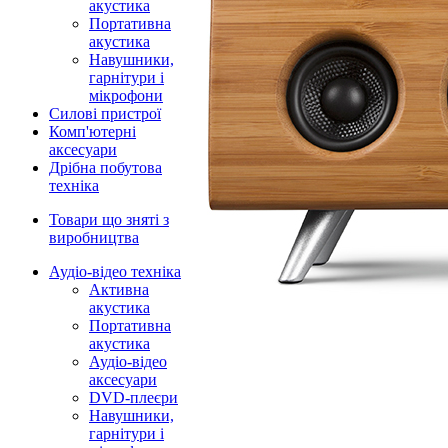
акустика
Портативна
акустика
Навушники,
гарнітури і
мікрофони
Силові пристрої
Комп'ютерні
аксесуари
Дрібна побутова
техніка
Товари що зняті з
виробництва
Аудіо-відео техніка
Активна
акустика
Портативна
акустика
Аудіо-відео
аксесуари
DVD-плеєри
Навушники,
гарнітури і