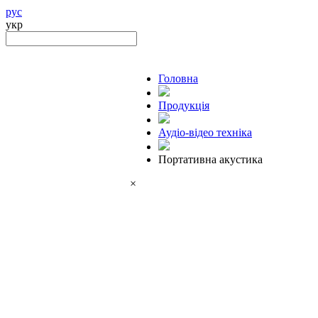
рус
укр
Головна
Продукцiя
Аудіо-відео техніка
Портативна акустика
×