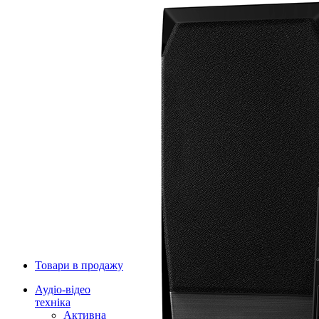
Товари в продажу
Аудіо-відео
техніка
Активна