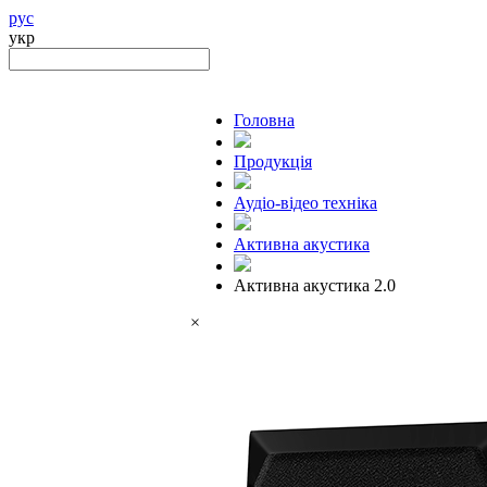
рус
укр
Головна
Продукцiя
Аудіо-відео техніка
Активна акустика
Активна акустика 2.0
×