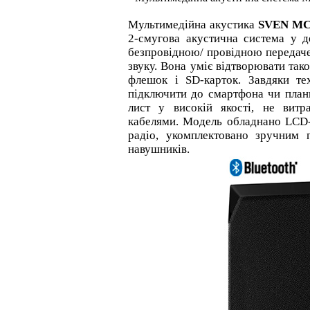
Мультимедійна акустика
SVEN MC
2-смугова акустична система у д
безпровідною/ провідною передаче
звуку. Вона уміє відтворювати так
флешок і SD-карток. Завдяки тех
підключити до смартфона чи планш
лист у високій якості, не вит
кабелями. Модель обладнано LСD
радіо, укомплектовано зручним 
навушників.