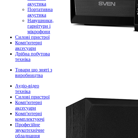
акустика
Портативна
акустика
Навушники,
гарнітури і
мікрофони
Силові пристрої
Комп'ютерні
аксесуари
Дрібна побутова
техніка
Товари що зняті з
виробництва
Аудіо-відео
техніка
Силові пристрої
Комп'ютерні
аксесуари
Комп'ютерні
комплектуючі
Професійне
звукотехнічне
обладнання