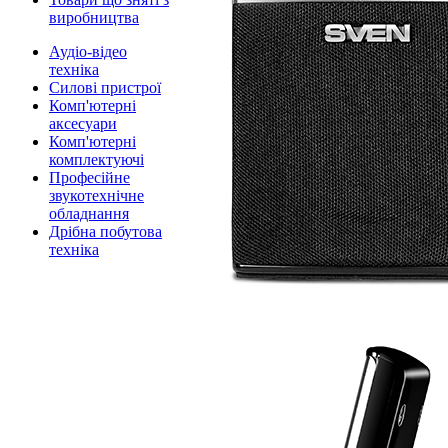
виробництва
Аудіо-відео
техніка
Силові пристрої
Комп'ютерні
аксесуари
Комп'ютерні
комплектуючі
Професійне
звукотехнічне
обладнання
Дрібна побутова
техніка