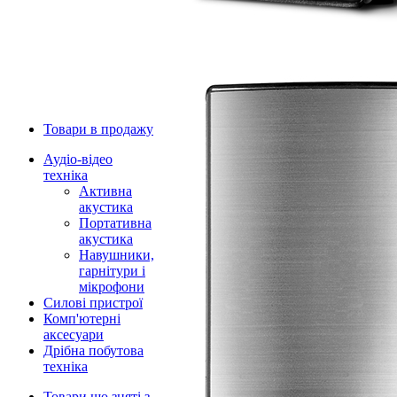
Товари в продажу
Аудіо-відео
техніка
Активна
акустика
Портативна
акустика
Навушники,
гарнітури і
мікрофони
Силові пристрої
Комп'ютерні
аксесуари
Дрібна побутова
техніка
Товари що зняті з