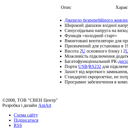
Опис
Харак
Джерело безперебійного живле
Широкий діапазон вхідної напру
Синусоїдальна напруга на виход
Функція «холодний старт»
Вмонтовані вентилятори для п
Призначений для установки в 1
Висота 2
U
основного блоку і 2
Можливість підключення додат
Багатофункціональний РК-
дисп
Порти
USB
/
RS232
для підключ
Захист від короткого замикання
Стандартні євророзетки, не пот
Програмне забезпечення в комп
©2008, ТОВ "СВЕН Центр"
Розробка і дизайн
AniArt
Схема сайту
Підписатися
RSS