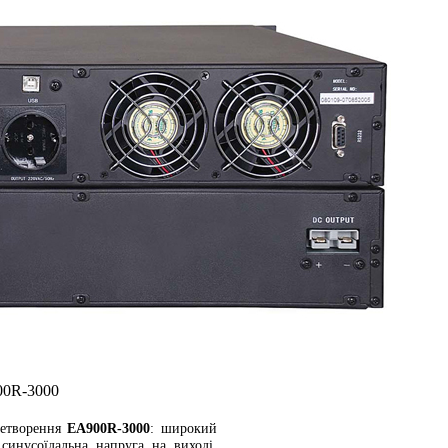
00R-3000
ретворення
EA900R-3000
: широкий
синусоїдальна напруга на виході,