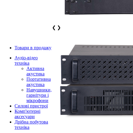
❮
❯
Товари в продажу
Аудіо-відео
техніка
Активна
акустика
Портативна
акустика
Навушники,
гарнітури і
мікрофони
Силові пристрої
Комп'ютерні
аксесуари
Дрібна побутова
техніка