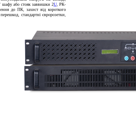
" шафу або стояк заввишки 2
U
, РК-
ення до ПК, захист від короткого
 перешкод, стандартні євророзетки,