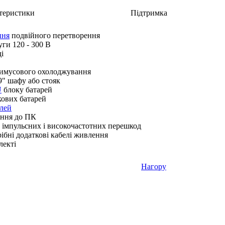
теристики
Підтримка
ння
подвійного перетворення
ги 120 - 300 В
і
римусового охолоджування
9" шафу або стояк
U
блоку батарей
кових батарей
лей
ення до ПК
, імпульсних і високочастотних перешкод
рібні додаткові кабелі живлення
лекті
Нагору