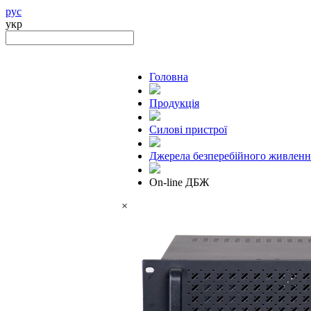
рус
укр
Головна
Продукцiя
Силові пристрої
Джерела безперебійного живленн
On-line ДБЖ
×