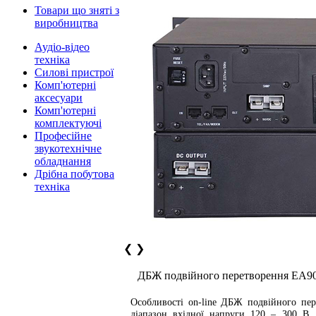
Товари що зняті з
виробництва
Аудіо-відео
техніка
Силові пристрої
Комп'ютерні
аксесуари
Комп'ютерні
комплектуючі
Професійне
звукотехнічне
обладнання
Дрібна побутова
техніка
❮
❯
ДБЖ подвійного перетворення EA9
Особливості on-line ДБЖ подвійного пе
діапазон вхідної напруги 120 – 300 В, 