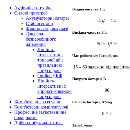
Аудіо-відео техніка
Вхідна частота, Гц
Силові пристрої
Акумуляторні батареї
45,5 – 54
Стабілізатори
Фільтри-подовжувачі
Вихідна частота, Гц
Джерела
безперебійного
50 ± 0,5 %
живлення
Лінійно-
інтерактивні
Час роботи від батареї, хв.
тривалої дії з
правильною
15 – 60 залежно від навант
синусоідою
On-line ДБЖ
Напруга батарей, В
Лінійно-
інтерактивні с
96
апроксимованою
синусоідою
Комп'ютерні аксесуари
Ємність батареї, А*год.
Комп'ютерні комплектуючі
Професійне звукотехнічне
8 × 7
обладнання
Дрібна побутова техніка
Запобіжник