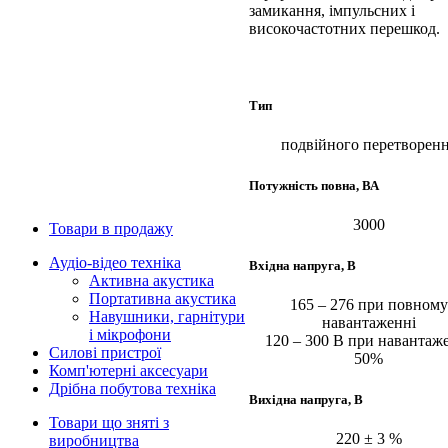
замикання, імпульсних і
високочастотних перешкод.
Тип
подвійного перетворен
Потужність повна, ВА
3000
Товари в продажу
Аудіо-відео техніка
Вхідна напруга, В
Активна акустика
Портативна акустика
165 – 276 при повному
Навушники, гарнітури
навантаженні
і мікрофони
120 – 300 В при навантаж
Силові пристрої
50%
Комп'ютерні аксесуари
Дрібна побутова техніка
Вихідна напруга, В
Товари що зняті з
220 ± 3 %
виробництва