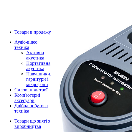
Товари в продажу
Аудіо-відео
техніка
Активна
акустика
Портативна
акустика
Навушники,
гарнітури і
мікрофони
Силові пристрої
Комп'ютерні
аксесуари
Дрібна побутова
техніка
Товари що зняті з
виробництва