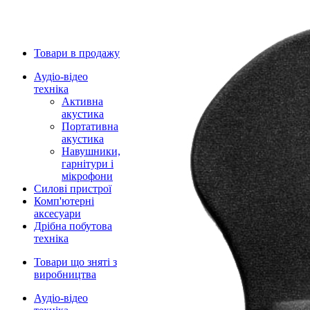
Товари в продажу
Аудіо-відео
техніка
Активна
акустика
Портативна
акустика
Навушники,
гарнітури і
мікрофони
Силові пристрої
Комп'ютерні
аксесуари
Дрібна побутова
техніка
Товари що зняті з
виробництва
Аудіо-відео