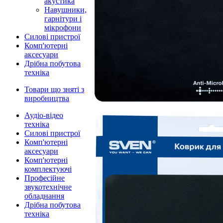
акустика
Навушники,
гарнітури і
мікрофони
Силові пристрої
Комп'ютерні
аксесуари
Дрібна побутова
техніка
Товари що зняті з
виробництва
Аудіо-відео
техніка
Силові пристрої
Комп'ютерні
аксесуари
Комп'ютерні
комплектуючі
Професійне
звукотехнічне
обладнання
Дрібна побутова
техніка