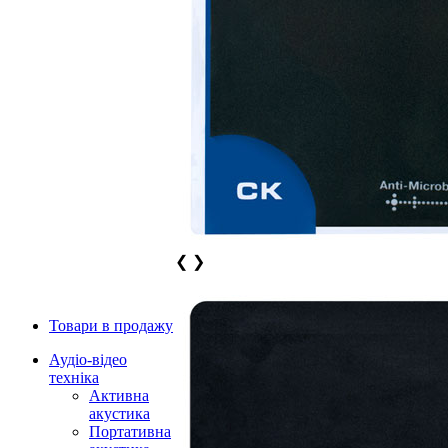
❮
❯
Товари в продажу
Аудіо-відео
техніка
Активна
акустика
Портативна