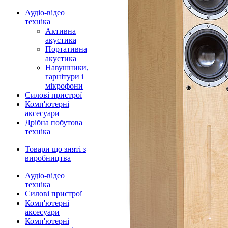
Аудіо-відео
техніка
Активна
акустика
Портативна
акустика
Навушники,
гарнітури і
мікрофони
Силові пристрої
Комп'ютерні
аксесуари
Дрібна побутова
техніка
Товари що зняті з
виробництва
Аудіо-відео
техніка
Силові пристрої
Комп'ютерні
аксесуари
Комп'ютерні