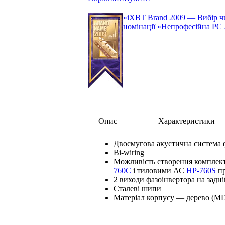
«iXBT Brand 2009 — Вибір чи
номінації «Непрофесійна РС
Опис
Характеристики
Двосмугова акустична система 
Bi-wiring
Можливість створення комплект
760C
і тиловими АС
HP-760S
пр
2 виходи фазоінвертора на задні
Сталеві шипи
Матеріал корпусу — дерево (M