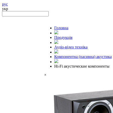
рус
укр
Головна
Продукцiя
Аудіо-відео техніка
Компонентна (пасивна) акустика
Hi-Fi акустические компоненты
×