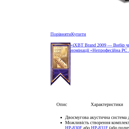
Порівняти
Купити
«iXBT Brand 2009 — Вибір чи
номінації «Непрофесійна РС
Опис
Характеристики
Двосмугова акустична система 
Можливість створення комплект
HP-830F
або
HP-831F
(або пол