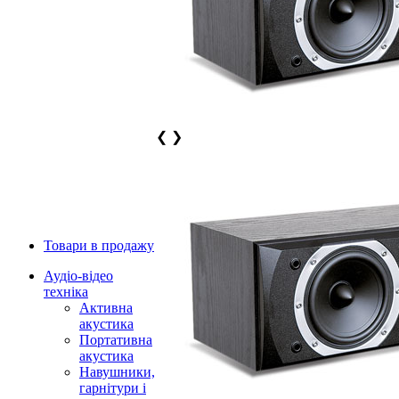
❮
❯
Товари в продажу
Аудіо-відео
техніка
Активна
акустика
Портативна
акустика
Навушники,
гарнітури і