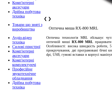
Комп'ютерні
аксесуари
Дрібна побутова
техніка
❮
❯
Товари що зняті з
Оптична миша RX-800 MRL
виробництва
Аудіо-відео
Оптична технологія MRL збільшує чутл
оптичній миші
RX-800 MRL
працювати 
техніка
Особливості: висока швидкість роботи, 5
Силові пристрої
прокручування, дві програмовані бічні кн
Комп'ютерні
dpi, USB, гумові вставки в корпусі маніпул
аксесуари
Комп'ютерні
комплектуючі
Професійне
звукотехнічне
обладнання
Дрібна побутова
техніка