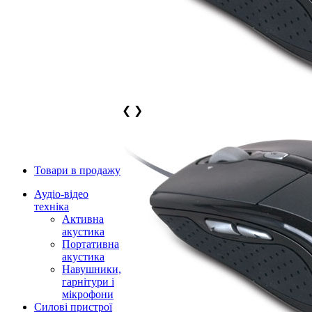
❮
❯
Товари в продажу
Аудіо-відео
техніка
Активна
акустика
Портативна
акустика
Навушники,
гарнітури і
мікрофони
Силові пристрої