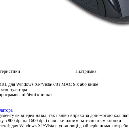
теристики
Підтримка
RL для Windows XP/Vista/7/8 і MAC 9.x або вище
 маніпулятора
 програмовані бічні кнопки
лятора
менту як вперед-назад, так і вліво-вправо за допомогою коліща
 з 800 dpi на 1600 dpi і навпаки одним натисненням кнопки
екті; для Windows XP/Vista в установці драйверів немає потреби