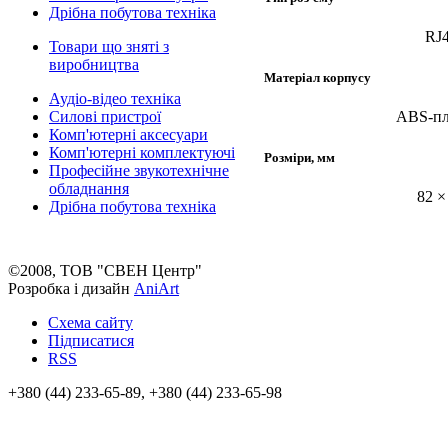
Дрібна побутова техніка
RJ
Товари що зняті з
виробництва
Матеріал корпусу
Аудіо-відео техніка
Силові пристрої
ABS-пл
Комп'ютерні аксесуари
Комп'ютерні комплектуючі
Розміри, мм
Професійне звукотехнічне
обладнання
82 ×
Дрібна побутова техніка
©2008, ТОВ "СВЕН Центр"
Розробка і дизайн
AniArt
Схема сайту
Підписатися
RSS
+380 (44) 233-65-89, +380 (44) 233-65-98
info@sven.ua