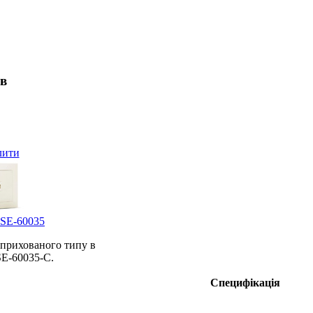
ів
лити
 SE-60035
 прихованого типу в
SE-60035-С.
Специфікація