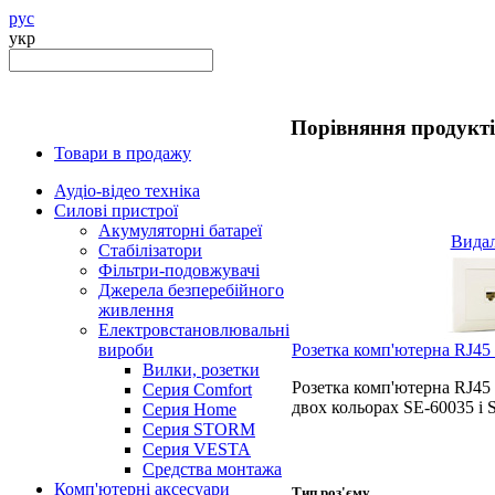
рус
укр
Порівняння продукт
Товари в продажу
Аудіо-відео техніка
Силові пристрої
Акумуляторні батареї
Вида
Стабілізатори
Фільтри-подовжувачі
Джерела безперебійного
живлення
Електровстановлювальні
вироби
Розетка комп'ютерна RJ45
Вилки, розетки
Розетка комп'ютерна RJ45
Серия Comfort
двох кольорах SE-60035 і 
Серия Home
Серия STORM
Серия VESTA
Средства монтажа
Комп'ютерні аксесуари
Тип роз'єму