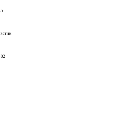
45
астик
 82