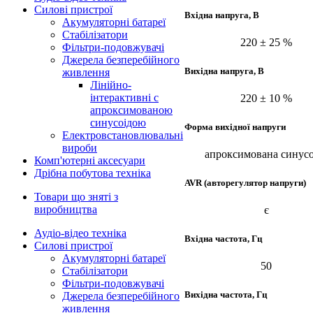
Силові пристрої
Вхідна напруга, В
Акумуляторні батареї
Стабілізатори
220 ± 25 %
Фільтри-подовжувачі
Джерела безперебійного
Вихідна напруга, В
живлення
Лінійно-
інтерактивні с
220 ± 10 %
апроксимованою
синусоідою
Форма вихідної напруги
Електровстановлювальні
вироби
апроксимована синусо
Комп'ютерні аксесуари
Дрібна побутова техніка
AVR (авторегулятор напруги)
Товари що зняті з
виробництва
є
Аудіо-відео техніка
Вхідна частота, Гц
Силові пристрої
Акумуляторні батареї
50
Стабілізатори
Фільтри-подовжувачі
Вихідна частота, Гц
Джерела безперебійного
живлення