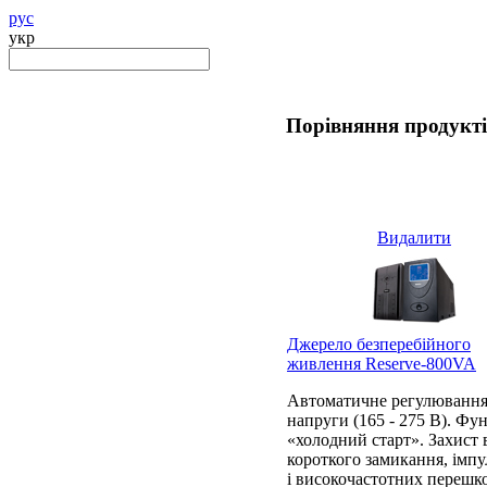
рус
укр
Порівняння продукт
Видалити
Джерело безперебійного
живлення Reserve-800VA
Автоматичне регулюванн
напруги (165 - 275 В). Фу
«холодний старт». Захист 
короткого замикання, імп
і високочастотних перешк