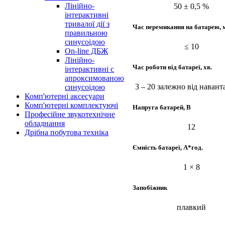
Лінійно-
50 ± 0,5 %
інтерактивні
тривалої дії з
Час перемикання на батарею, 
правильною
синусоідою
≤ 10
On-line ДБЖ
Лінійно-
Час роботи від батареї, хв.
інтерактивні с
апроксимованою
3 – 20 залежно від наван
синусоідою
Комп'ютерні аксесуари
Комп'ютерні комплектуючі
Напруга батарей, В
Професійне звукотехнічне
обладнання
12
Дрібна побутова техніка
Ємність батареї, А*год.
1 × 8
Запобіжник
плавкий