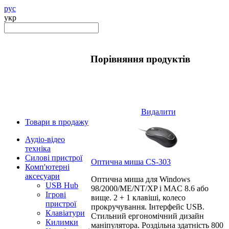
рус
укр
Порівняння продуктів
Видалити
Товари в продажу
Аудіо-відео
техніка
Силові пристрої
Оптична миша CS-303
Комп'ютерні
аксесуари
Оптична миша для Windows
USB Hub
98/2000/ME/NT/XP і MAC 8.6 або
Ігрові
вище. 2 + 1 клавіші, колесо
пристрої
прокручування. Інтерфейс USB.
Клавіатури
Стильний ергономічний дизайн
Килимки
маніпулятора. Роздільна здатність 800