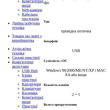
Комп'ютерні
dpi.
миші
Web-камери
Кабельна
продукція
Тип
Дрібна побутова
техніка
провідна оптична
Товари що зняті з
виробництва
Інтерфейс
Аудіо-відео
USB
техніка
Силові пристрої
Сумісність з ОС
Комп'ютерні
аксесуари
Windows 98/2000/ME/NT/XP і MAC
USB Hub
8.6 або вище
Ігрові
пристрої
Кардрідери
Кількість клавіш
Клавіатури
Килимки
2 + 1
Комп'ютерні
миші
Колесо прокручування
Пристрої