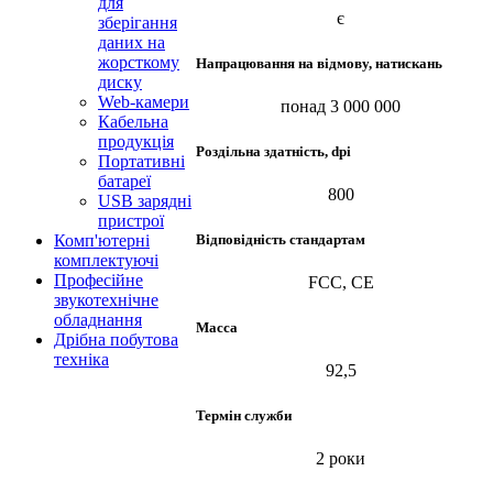
для
є
зберігання
даних на
жорсткому
Напрацювання на відмову, натискань
диску
Web-камери
понад 3 000 000
Кабельна
продукція
Роздільна здатність, dpi
Портативні
батареї
800
USB зарядні
пристрої
Відповідність стандартам
Комп'ютерні
комплектуючі
Професійне
FCC, CE
звукотехнічне
обладнання
Масса
Дрібна побутова
техніка
92,5
Термін служби
2 роки