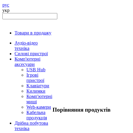
рус
укр
Товари в продажу
Аудіо-відео
техніка
Силові пристрої
Комп'ютерні
аксесуари
USB Hub
Ігрові
пристрої
Клавіатури
Килимки
Комп'ютерні
миші
Web-камери
Порівняння продуктів
Кабельна
продукція
Дрібна побутова
техніка