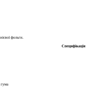
нієвої фольги.
Специфікація
 гума