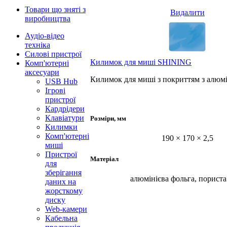
Товари що зняті з
Видалити
виробництва
Аудіо-відео
техніка
Силові пристрої
Килимок для миші SHINING
Комп'ютерні
аксесуари
Килимок для миші з покриттям з алюмі
USB Hub
Ігрові
пристрої
Кардрідери
Клавіатури
Розміри, мм
Килимки
Комп'ютерні
190 × 170 × 2,5
миші
Пристрої
Матеріал
для
зберігання
алюмінієва фольга, пориста
даних на
жорсткому
диску
Web-камери
Кабельна