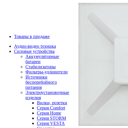
Товары в продаже
Аудио-видео техника
Силовые устройства
Аккумуляторные
батареи
Стабилизаторы
Фильтры-удлинители
Источники
бесперебойного
питания
Электроустановочные
изделия
Вилки, розетки
Серия Comfort
Серия Home
Серия STORM
Серия VESTA