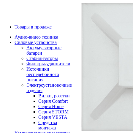
Товары в продаже
Аудио-видео техника
Силовые устройства
Аккумуляторные
батареи
Стабилизаторы
Фильтры-удлинители
Источники
бесперебойного
питания
Электроустановочные
изделия
Вилки, розетки
Серия Comfort
Серия Home
Серия STORM
Серия VESTA
Средства
монтажа