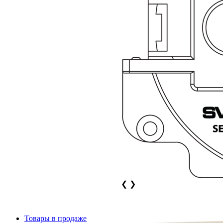
❮
❯
Товары в продаже