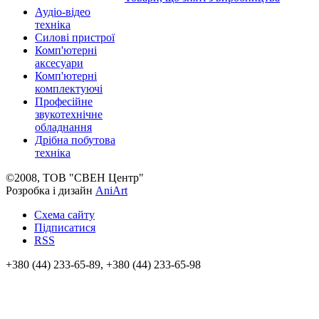
Аудіо-відео
техніка
Силові пристрої
Комп'ютерні
аксесуари
Комп'ютерні
комплектуючі
Професійне
звукотехнічне
обладнання
Дрібна побутова
техніка
©2008, ТОВ "СВЕН Центр"
Розробка і дизайн
AniArt
Схема сайту
Підписатися
RSS
+380 (44) 233-65-89, +380 (44) 233-65-98
info@sven.ua