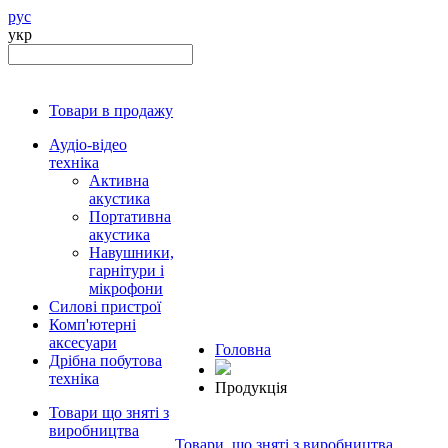
рус
укр
Товари в продажу
Аудіо-відео
техніка
Активна
акустика
Портативна
акустика
Навушники,
гарнітури і
мікрофони
Силові пристрої
Комп'ютерні
аксесуари
Головна
Дрібна побутова
техніка
Продукцiя
Товари що зняті з
виробництва
Товари, що зняті з виробництва