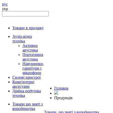
рус
укр
Товари в продажу
Аудіо-відео
техніка
Активна
акустика
Портативна
акустика
Навушники,
гарнітури і
мікрофони
Силові пристрої
Комп'ютерні
аксесуари
Головна
Дрібна побутова
техніка
Продукцiя
Товари що зняті з
виробництва
Товари, що зняті з виробництва