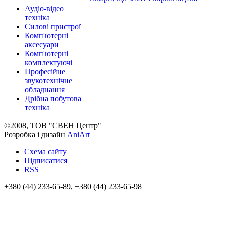
Аудіо-відео
техніка
Силові пристрої
Комп'ютерні
аксесуари
Комп'ютерні
комплектуючі
Професійне
звукотехнічне
обладнання
Дрібна побутова
техніка
©2008, ТОВ "СВЕН Центр"
Розробка і дизайн
AniArt
Схема сайту
Підписатися
RSS
+380 (44) 233-65-89, +380 (44) 233-65-98
info@sven.ua