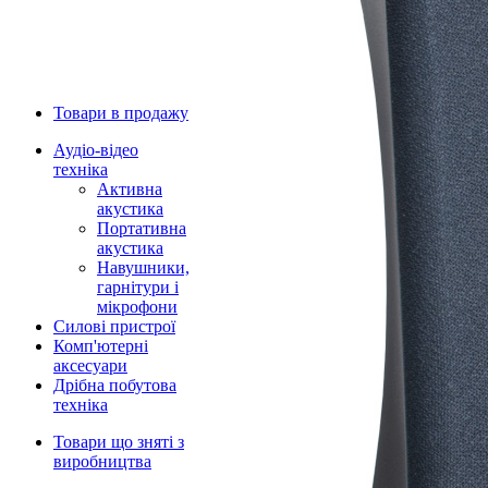
Товари в продажу
Аудіо-відео
техніка
Активна
акустика
Портативна
акустика
Навушники,
гарнітури і
мікрофони
Силові пристрої
Комп'ютерні
аксесуари
Дрібна побутова
техніка
Товари що зняті з
виробництва