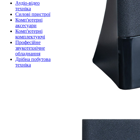
Аудіо-відео
техніка
Силові пристрої
Комп'ютерні
аксесуари
Комп'ютерні
комплектуючі
Професійне
звукотехнічне
обладнання
Дрібна побутова
техніка