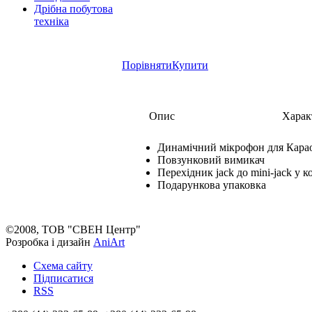
Дрібна побутова
техніка
Порівняти
Купити
Опис
Харак
Динамічний мікрофон для Карао
Повзунковий вимикач
Перехідник jack до mini-jack у к
Подарункова упаковка
©2008, ТОВ "СВЕН Центр"
Розробка і дизайн
AniArt
Схема сайту
Підписатися
RSS