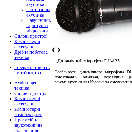
акустика
Портативна
акустика
Навушники,
гарнітури і
мікрофони
Силові пристрої
Комп'ютерні
аксесуари
❮
❯
Дрібна побутова
техніка
Динамічний мікрофон DH-135
Товари що зняті з
Особливості динамічного мікрофона
DH
виробництва
повзунковий вимикач, перехідник j
рекомендується для Караоке та озвучуванн
Аудіо-відео
техніка
Силові пристрої
Комп'ютерні
аксесуари
Комп'ютерні
комплектуючі
Професійне
звукотехнічне
обладнання