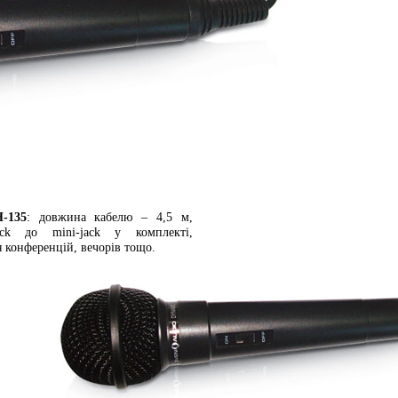
-135
: довжина кабелю – 4,5 м,
ack до mini-jack у комплекті,
я конференцій, вечорів тощо.