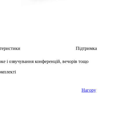
теристики
Підтримка
ке і озвучування конференцій, вечорів тощо
омплекті
Нагору