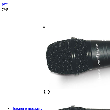
рус
укр
×
❮
❯
Товари в продажу