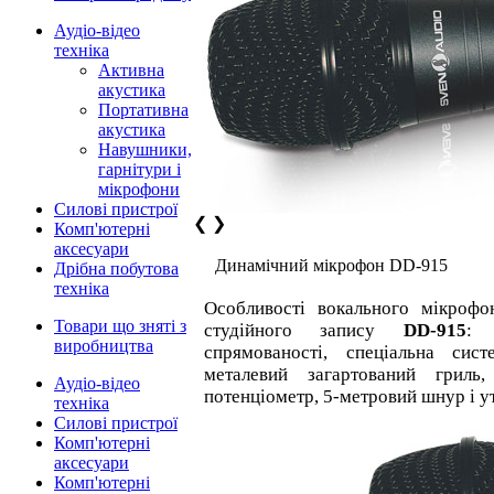
Аудіо-відео
техніка
Активна
акустика
Портативна
акустика
Навушники,
гарнітури і
мікрофони
Силові пристрої
❮
❯
Комп'ютерні
аксесуари
Динамічний мікрофон DD-915
Дрібна побутова
техніка
Особливості вокального мікрофо
Товари що зняті з
студійного запису
DD-915
: 
виробництва
спрямованості, спеціальна сис
металевий загартований грил
Аудіо-відео
потенціометр, 5-метровий шнур і у
техніка
Силові пристрої
Комп'ютерні
аксесуари
Комп'ютерні