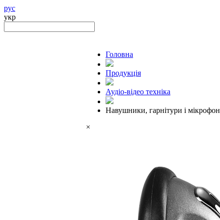
рус
укр
Головна
Продукцiя
Аудіо-відео техніка
Навушники, гарнітури і мікрофо
×