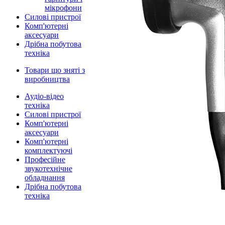
мікрофони
Силові пристрої
Комп'ютерні
аксесуари
Дрібна побутова
техніка
Товари що зняті з
виробництва
Аудіо-відео
техніка
Силові пристрої
Комп'ютерні
аксесуари
Комп'ютерні
комплектуючі
Професійне
звукотехнічне
обладнання
Дрібна побутова
техніка