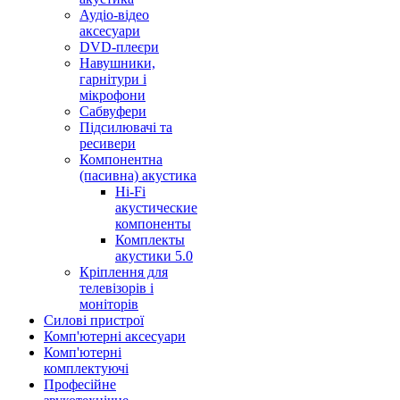
Аудіо-відео
аксесуари
DVD-плеєри
Навушники,
гарнітури і
мікрофони
Сабвуфери
Підсилювачі та
ресивери
Компонентна
(пасивна) акустика
Hi-Fi
акустические
компоненты
Комплекты
акустики 5.0
Кріплення для
телевізорів і
моніторів
Силові пристрої
Комп'ютерні аксесуари
Комп'ютерні
комплектуючі
Професійне