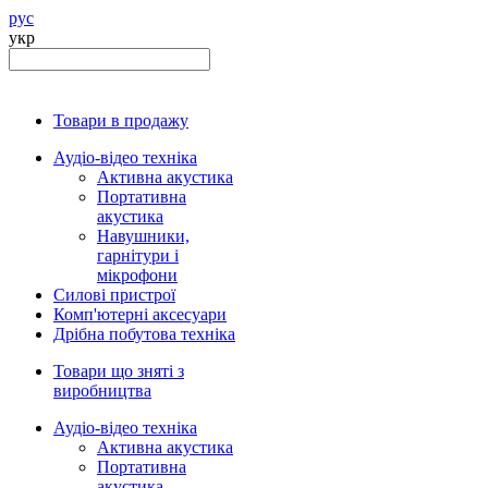
рус
укр
Товари в продажу
Аудіо-відео техніка
Активна акустика
Портативна
акустика
Навушники,
гарнітури і
мікрофони
Силові пристрої
Комп'ютерні аксесуари
Дрібна побутова техніка
Товари що зняті з
виробництва
Аудіо-відео техніка
Активна акустика
Портативна
акустика