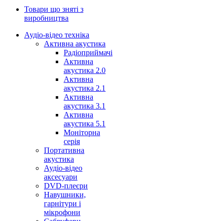
Товари що зняті з
виробництва
Аудіо-відео техніка
Активна акустика
Радіоприймачі
Активна
акустика 2.0
Активна
акустика 2.1
Активна
акустика 3.1
Активна
акустика 5.1
Моніторна
серія
Портативна
акустика
Аудіо-відео
аксесуари
DVD-плеєри
Навушники,
гарнітури і
мікрофони