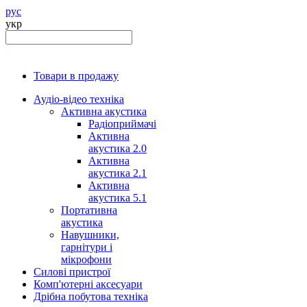
рус
укр
Товари в продажу
Аудіо-відео техніка
Активна акустика
Радіоприймачі
Активна
акустика 2.0
Активна
акустика 2.1
Активна
акустика 5.1
Портативна
акустика
Навушники,
гарнітури і
мікрофони
Силові пристрої
Комп'ютерні аксесуари
Дрібна побутова техніка