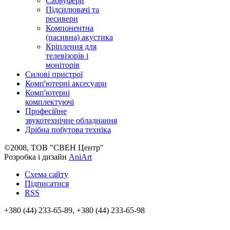
Сабвуфери
Підсилювачі та
ресивери
Компонентна
(пасивна) акустика
Кріплення для
телевізорів і
моніторів
Силові пристрої
Комп'ютерні аксесуари
Комп'ютерні
комплектуючі
Професійне
звукотехнічне обладнання
Дрібна побутова техніка
©2008, ТОВ "СВЕН Центр"
Розробка і дизайн
AniArt
Схема сайту
Підписатися
RSS
+380 (44) 233-65-89, +380 (44) 233-65-98
info@sven.ua