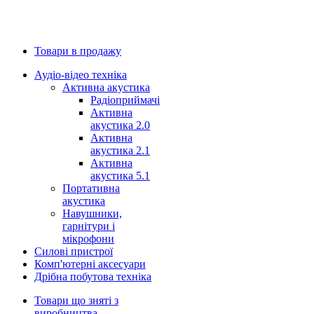
Товари в продажу
Аудіо-відео техніка
Активна акустика
Радіоприймачі
Активна
акустика 2.0
Активна
акустика 2.1
Активна
акустика 5.1
Портативна
акустика
Навушники,
гарнітури і
мікрофони
Силові пристрої
Комп'ютерні аксесуари
Дрібна побутова техніка
Товари що зняті з
виробництва