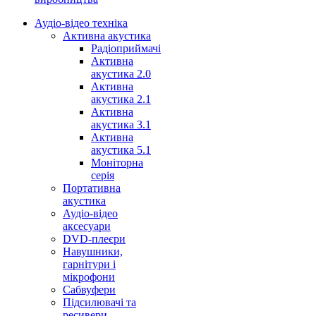
Аудіо-відео техніка
Активна акустика
Радіоприймачі
Активна
акустика 2.0
Активна
акустика 2.1
Активна
акустика 3.1
Активна
акустика 5.1
Моніторна
серія
Портативна
акустика
Аудіо-відео
аксесуари
DVD-плеєри
Навушники,
гарнітури і
мікрофони
Сабвуфери
Підсилювачі та
ресивери