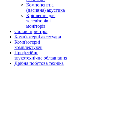
Компонентна
(пасивна) акустика
Кріплення для
телевізорів і
моніторів
Силові пристрої
Комп'ютерні аксесуари
Комп'ютерні
комплектуючі
Професійне
звукотехнічне обладнання
Дрібна побутова техніка