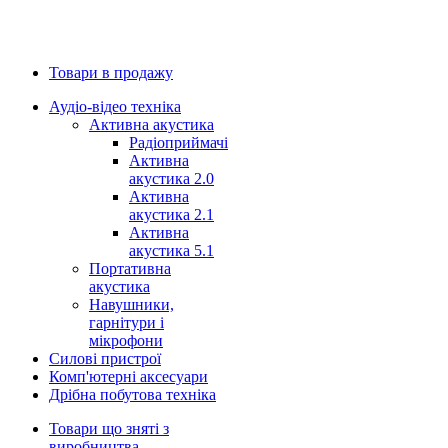
Товари в продажу
Аудіо-відео техніка
Активна акустика
Радіоприймачі
Активна
акустика 2.0
Активна
акустика 2.1
Активна
акустика 5.1
Портативна
акустика
Навушники,
гарнітури і
мікрофони
Силові пристрої
Комп'ютерні аксесуари
Дрібна побутова техніка
Товари що зняті з
виробництва