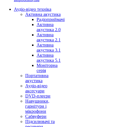
Аудіо-відео техніка
Активна акустика
Радіоприймачі
Активна
акустика 2.0
Активна
акустика 2.1
Активна
акустика 3.1
Активна
акустика 5.1
Моніторна
серія
Портативна
акустика
Аудіо-відео
аксесуари
DVD-плеєри
Навушники,
гарнітури і
мікрофони
Сабвуфери
Підсилювачі та
ресивери