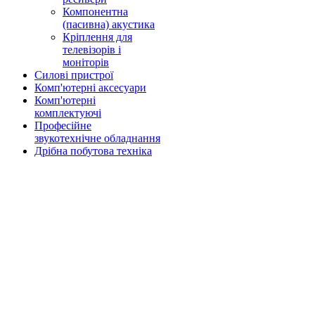
Компонентна
(пасивна) акустика
Кріплення для
телевізорів і
моніторів
Силові пристрої
Комп'ютерні аксесуари
Комп'ютерні
комплектуючі
Професійне
звукотехнічне обладнання
Дрібна побутова техніка