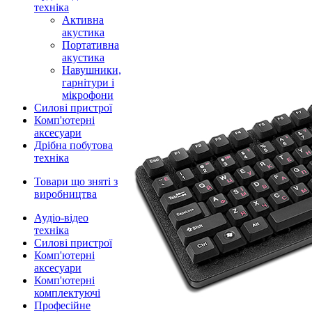
техніка
Активна
акустика
Портативна
акустика
Навушники,
гарнітури і
мікрофони
Силові пристрої
Комп'ютерні
аксесуари
Дрібна побутова
техніка
Товари що зняті з
виробництва
Аудіо-відео
техніка
Силові пристрої
Комп'ютерні
аксесуари
Комп'ютерні
комплектуючі
Професійне