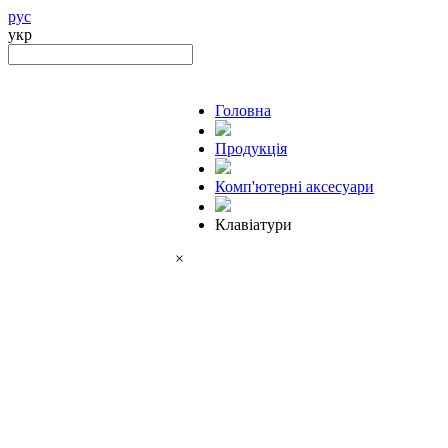
рус
укр
Головна
Продукцiя
Комп'ютерні аксесуари
Клавіатури
×