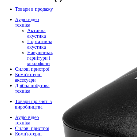
Товари в продажу
Аудіо-відео
техніка
Активна
акустика
Портативна
акустика
Навушники,
гарнітури і
мікрофони
Силові пристрої
Комп'ютерні
аксесуари
Дрібна побутова
техніка
Товари що зняті з
виробництва
Аудіо-відео
техніка
Силові пристрої
Комп'ютерні