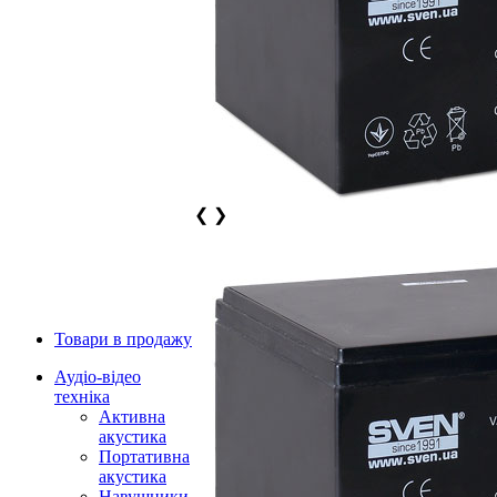
❮
❯
Товари в продажу
Аудіо-відео
техніка
Активна
акустика
Портативна
акустика
Навушники,