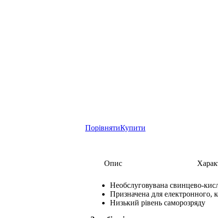
Порівняти
Купити
Опис
Харак
Необслуговувана свинцево-кис
Призначена для електронного, к
Низький рівень саморозряду