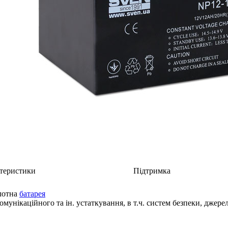
теристики
Підтримка
лотна
батарея
омунікаційного та ін. устаткування, в т.ч. систем безпеки, джер