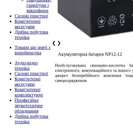
гарнітури і
мікрофони
Силові пристрої
Комп'ютерні
аксесуари
Дрібна побутова
техніка
❮
❯
Товари що зняті з
виробництва
Акумуляторна батарея NP12-12
Аудіо-відео
Необслуговувана свинцево-кислотна 
техніка
електронного, комунікаційного та іншого у
Силові пристрої
джерел безперебійного живлення тощо
Комп'ютерні
саморозрядження.
аксесуари
Комп'ютерні
комплектуючі
Професійне
звукотехнічне
обладнання
Дрібна побутова
техніка