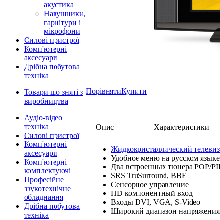
акустика
Навушники,
гарнітури і
мікрофони
Силові пристрої
Комп'ютерні
аксесуари
Дрібна побутова
техніка
Порівняти
Купити
Товари що зняті з
виробництва
Аудіо-відео
техніка
Опис
Характеристики
Силові пристрої
Комп'ютерні
Жидкокристаллический телевиз
аксесуари
Удобное меню на русском языке
Комп'ютерні
Два встроенных тюнера POP/PI
комплектуючі
SRS TruSurround, BBE
Професійне
Сенсорное управление
звукотехнічне
HD компонентный вход
обладнання
Входы DVI, VGA, S-Video
Дрібна побутова
Широкий диапазон напряжения
техніка