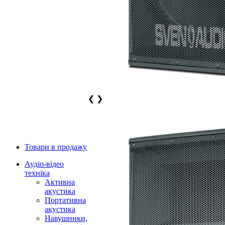
❮
❯
Товари в продажу
Аудіо-відео
техніка
Активна
акустика
Портативна
акустика
Навушники,