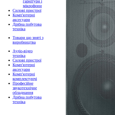
гарнітури і
мікрофони
Силові пристрої
Комп'ютерні
аксесуари
Дрібна побутова
техніка
Товари що зняті з
виробництва
Аудіо-відео
техніка
Силові пристрої
Комп'ютерні
аксесуари
Комп'ютерні
комплектуючі
Професійне
звукотехнічне
обладнання
Дрібна побутова
техніка