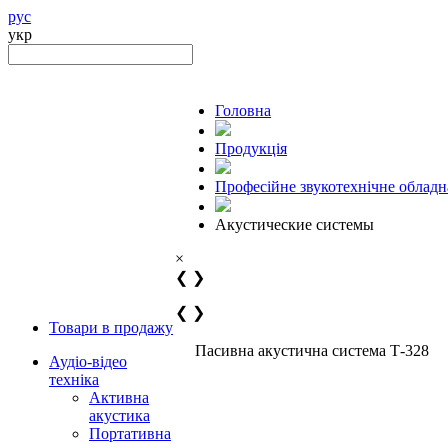
рус
укр
Головна
Продукцiя
Професійне звукотехнічне облад
Акустические системы
×
❮
❯
❮
❯
Товари в продажу
Пасивна акустична система Т-328
Аудіо-відео
техніка
Активна
акустика
Портативна