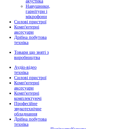
акустика
Навушники,
гарнітури і
мікрофони
Силові пристрої
Комп'ютерні
аксесуари
Дрібна побутова
техніка
Товари що зняті з
виробництва
Аудіо-відео
техніка
Силові пристрої
Комп'ютерні
аксесуари
Комп'ютерні
комплектуючі
Професійне
звукотехнічне
обладнання
Дрібна побутова
техніка